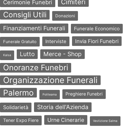
Cimiteri
Cerimonie Funebri
Consigli Utili
Donazioni
Finanziamenti Funerali
Funerale Economico
Invia Fiori Funebri
Interviste
Funerale Gratuito
Lutto
Merce - Shop
Kalsa
Onoranze Funebri
Organizzazione Funerali
Palermo
Preghiere Funebri
Politeama
Storia dell'Azienda
Solidarietà
Urne Cinerarie
Tener Expo Fiere
Vestizione Salma