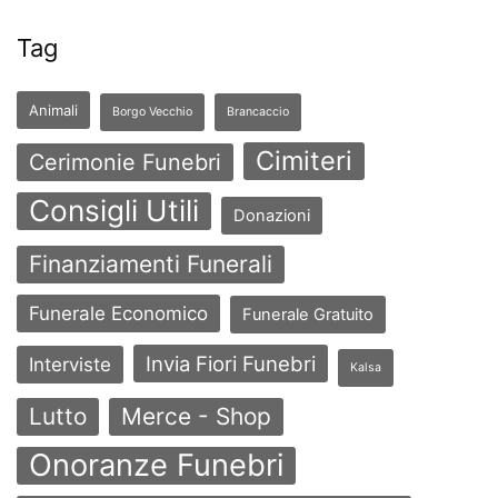
Tag
Animali
Borgo Vecchio
Brancaccio
Cimiteri
Cerimonie Funebri
Consigli Utili
Donazioni
Finanziamenti Funerali
Funerale Economico
Funerale Gratuito
Invia Fiori Funebri
Interviste
Kalsa
Lutto
Merce - Shop
Onoranze Funebri