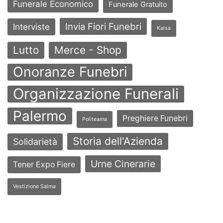
Funerale Economico
Funerale Gratuito
Invia Fiori Funebri
Interviste
Kalsa
Lutto
Merce - Shop
Onoranze Funebri
Organizzazione Funerali
Palermo
Preghiere Funebri
Politeama
Storia dell'Azienda
Solidarietà
Urne Cinerarie
Tener Expo Fiere
Vestizione Salma