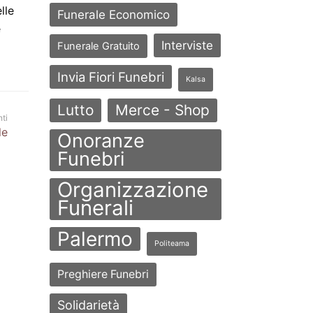
lle
Funerale Economico
e
Interviste
Funerale Gratuito
Invia Fiori Funebri
Kalsa
Lutto
Merce - Shop
ti
le
Onoranze
Funebri
Organizzazione
Funerali
Palermo
Politeama
Preghiere Funebri
Solidarietà