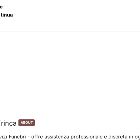
ie
ntinua
Trinca
ABOUT
vizi Funebri - offre assistenza professionale e discreta in o