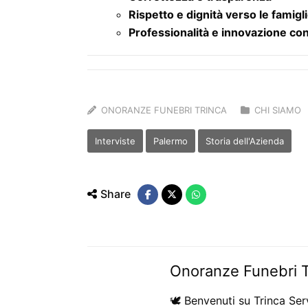
Rispetto e dignità verso le famigl
Professionalità e innovazione co
ONORANZE FUNEBRI TRINCA
CHI SIAMO
Interviste
Palermo
Storia dell'Azienda
Share
Onoranze Funebri 
🕊️ Benvenuti su Trinca Ser