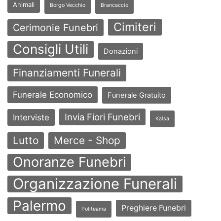
Animali
Borgo Vecchio
Brancaccio
Cimiteri
Cerimonie Funebri
Consigli Utili
Donazioni
Finanziamenti Funerali
Funerale Economico
Funerale Gratuito
Invia Fiori Funebri
Interviste
Kalsa
Lutto
Merce - Shop
Onoranze Funebri
Organizzazione Funerali
Palermo
Preghiere Funebri
Politeama