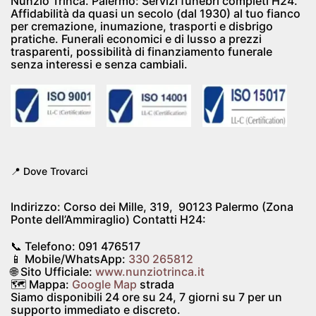
Nunzio Trinca. Palermo: Servizi funebri completi H24.
Affidabilità da quasi un secolo (dal 1930) al tuo fianco
per cremazione, inumazione, trasporti e disbrigo
pratiche. Funerali economici e di lusso a prezzi
trasparenti, possibilità di finanziamento funerale
senza interessi e senza cambiali.
📍 Dove Trovarci
Indirizzo:
Corso dei Mille, 319, 90123 Palermo (Zona
Ponte dell’Ammiraglio)
Contatti H24:
📞 Telefono:
091 476517
📱 Mobile/WhatsApp:
330 265812
🌐 Sito Ufficiale:
www.nunziotrinca.it
🗺️ Mappa:
Google Map
strada
Siamo disponibili
24 ore su 24, 7 giorni su 7
per un
supporto immediato e discreto.